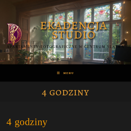
Skip
to
content
APARTAMENTY FOTOGRAFICZNE W CENTRUM ŚLĄSKA
MENU
4 godziny
4 godziny