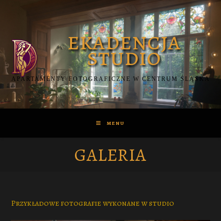
Skip
to
content
APARTAMENTY FOTOGRAFICZNE W CENTRUM ŚLĄSKA
MENU
GALERIA
Przykładowe fotografie wykonane w studio