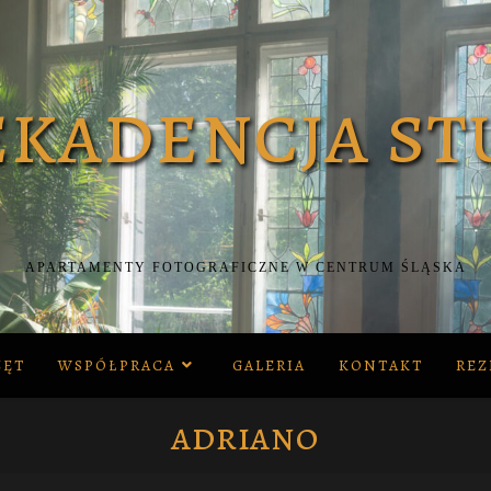
APARTAMENTY FOTOGRAFICZNE W CENTRUM ŚLĄSKA
ZĘT
WSPÓŁPRACA
GALERIA
KONTAKT
REZ
adriano