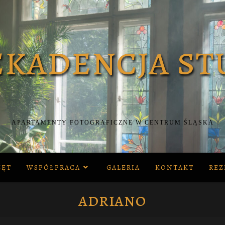
APARTAMENTY FOTOGRAFICZNE W CENTRUM ŚLĄSKA
ZĘT
WSPÓŁPRACA
GALERIA
KONTAKT
REZ
adriano