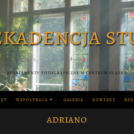
APARTAMENTY FOTOGRAFICZNE W CENTRUM ŚLĄSKA
ZĘT
WSPÓŁPRACA
GALERIA
KONTAKT
REZ
adriano