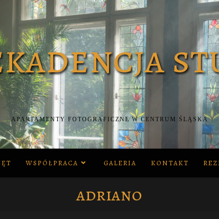
APARTAMENTY FOTOGRAFICZNE W CENTRUM ŚLĄSKA
ZĘT
WSPÓŁPRACA
GALERIA
KONTAKT
REZ
adriano