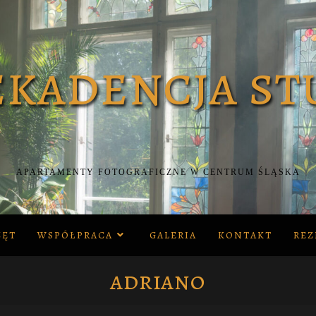
APARTAMENTY FOTOGRAFICZNE W CENTRUM ŚLĄSKA
ZĘT
WSPÓŁPRACA
GALERIA
KONTAKT
REZ
adriano