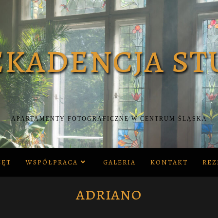
APARTAMENTY FOTOGRAFICZNE W CENTRUM ŚLĄSKA
ZĘT
WSPÓŁPRACA
GALERIA
KONTAKT
REZ
adriano