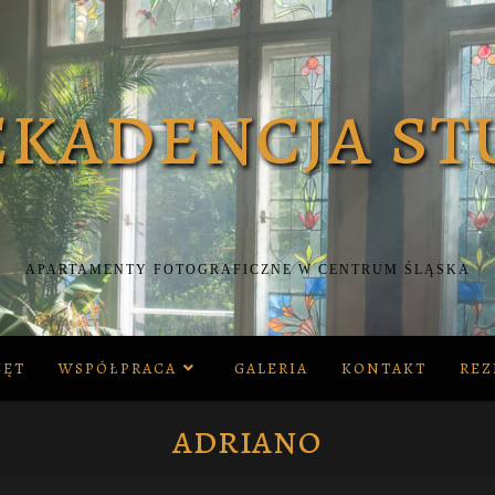
APARTAMENTY FOTOGRAFICZNE W CENTRUM ŚLĄSKA
ZĘT
WSPÓŁPRACA
GALERIA
KONTAKT
REZ
adriano