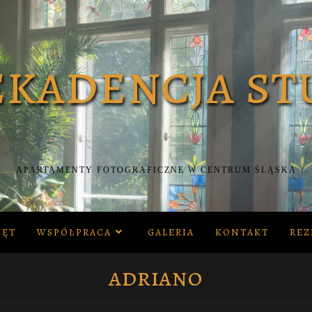
APARTAMENTY FOTOGRAFICZNE W CENTRUM ŚLĄSKA
ZĘT
WSPÓŁPRACA
GALERIA
KONTAKT
REZ
adriano