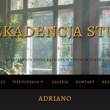
APARTAMENTY FOTOGRAFICZNE W CENTRUM ŚLĄSKA
ZĘT
WSPÓŁPRACA
GALERIA
KONTAKT
REZ
adriano