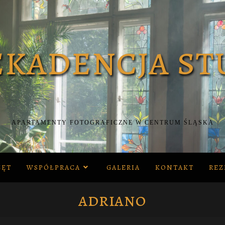
APARTAMENTY FOTOGRAFICZNE W CENTRUM ŚLĄSKA
ZĘT
WSPÓŁPRACA
GALERIA
KONTAKT
REZ
adriano