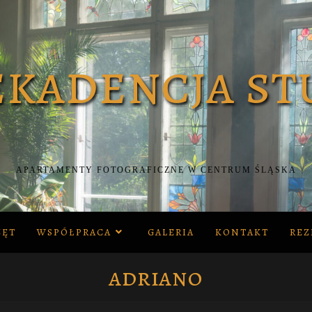
APARTAMENTY FOTOGRAFICZNE W CENTRUM ŚLĄSKA
ZĘT
WSPÓŁPRACA
GALERIA
KONTAKT
REZ
adriano