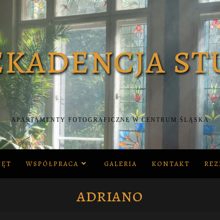
APARTAMENTY FOTOGRAFICZNE W CENTRUM ŚLĄSKA
ZĘT
WSPÓŁPRACA
GALERIA
KONTAKT
REZ
adriano