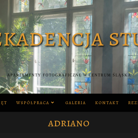
APARTAMENTY FOTOGRAFICZNE W CENTRUM ŚLĄSKA
ZĘT
WSPÓŁPRACA
GALERIA
KONTAKT
REZ
adriano