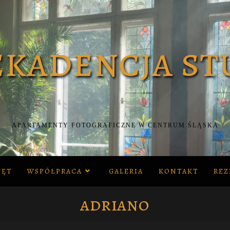
APARTAMENTY FOTOGRAFICZNE W CENTRUM ŚLĄSKA
ZĘT
WSPÓŁPRACA
GALERIA
KONTAKT
REZ
adriano