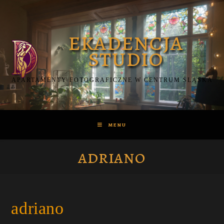
Skip
to
content
APARTAMENTY FOTOGRAFICZNE W CENTRUM ŚLĄSKA
MENU
adriano
adriano