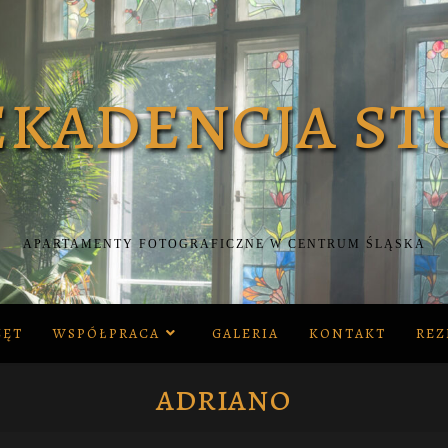
APARTAMENTY FOTOGRAFICZNE W CENTRUM ŚLĄSKA
ZĘT
WSPÓŁPRACA
GALERIA
KONTAKT
REZ
adriano