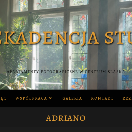
APARTAMENTY FOTOGRAFICZNE W CENTRUM ŚLĄSKA
ZĘT
WSPÓŁPRACA
GALERIA
KONTAKT
REZ
adriano