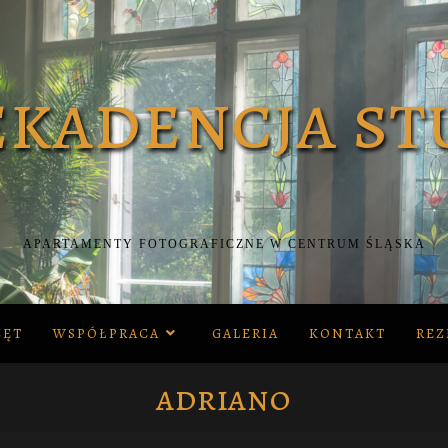
APARTAMENTY FOTOGRAFICZNE W CENTRUM ŚLĄSKA
ZĘT
WSPÓŁPRACA
GALERIA
KONTAKT
REZ
adriano