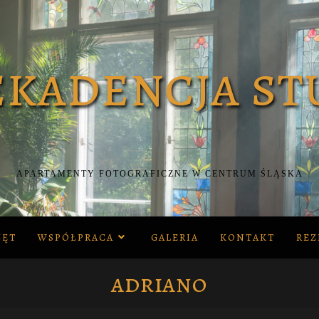
APARTAMENTY FOTOGRAFICZNE W CENTRUM ŚLĄSKA
ZĘT
WSPÓŁPRACA
GALERIA
KONTAKT
REZ
adriano