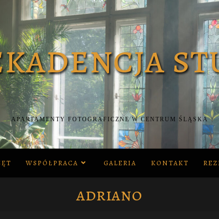
APARTAMENTY FOTOGRAFICZNE W CENTRUM ŚLĄSKA
ZĘT
WSPÓŁPRACA
GALERIA
KONTAKT
REZ
adriano