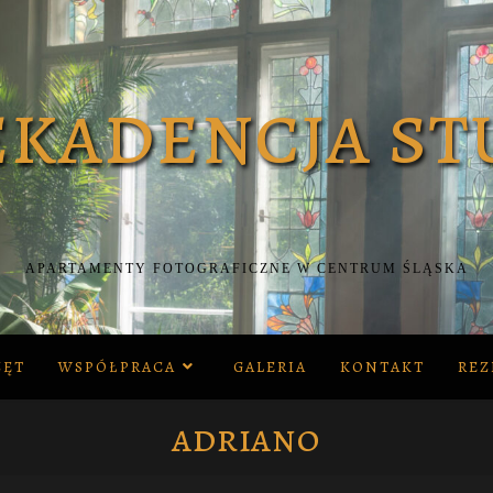
APARTAMENTY FOTOGRAFICZNE W CENTRUM ŚLĄSKA
ZĘT
WSPÓŁPRACA
GALERIA
KONTAKT
REZ
adriano