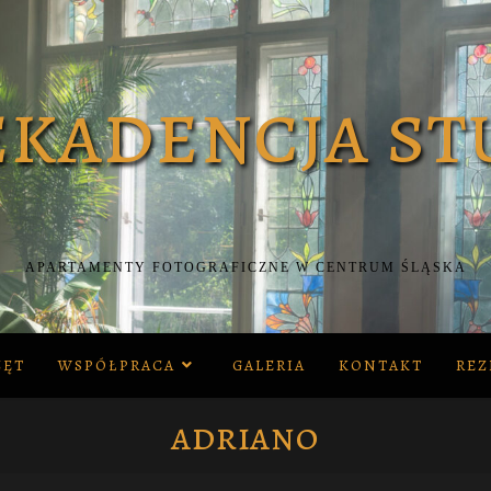
APARTAMENTY FOTOGRAFICZNE W CENTRUM ŚLĄSKA
ZĘT
WSPÓŁPRACA
GALERIA
KONTAKT
REZ
adriano