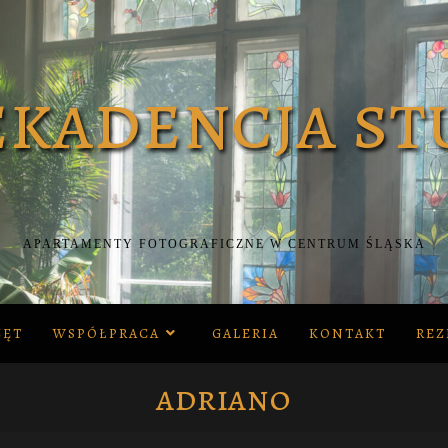
APARTAMENTY FOTOGRAFICZNE W CENTRUM ŚLĄSKA
ZĘT
WSPÓŁPRACA
GALERIA
KONTAKT
REZ
adriano