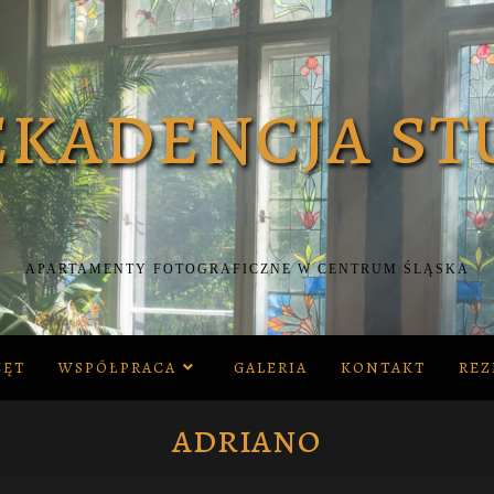
APARTAMENTY FOTOGRAFICZNE W CENTRUM ŚLĄSKA
ZĘT
WSPÓŁPRACA
GALERIA
KONTAKT
REZ
adriano