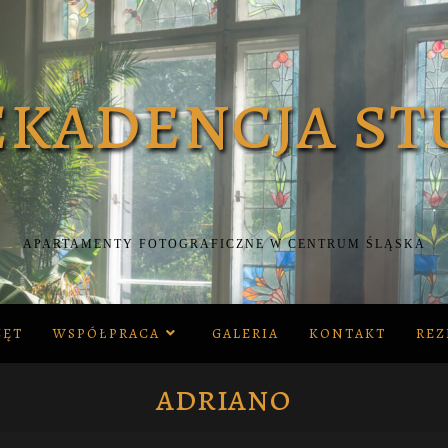
APARTAMENTY FOTOGRAFICZNE W CENTRUM ŚLĄSKA
ZĘT
WSPÓŁPRACA
GALERIA
KONTAKT
REZ
adriano